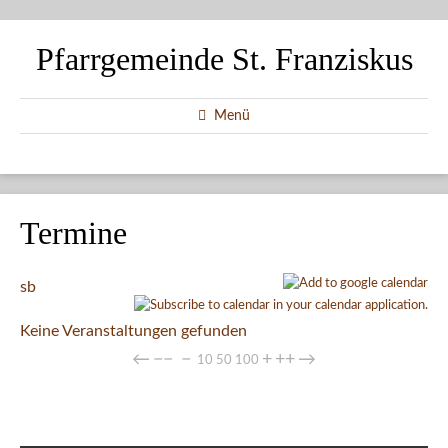
Pfarrgemeinde St. Franziskus
Menü
Termine
sb
Keine Veranstaltungen gefunden
←
−−
−
+
++
→
10
50
100