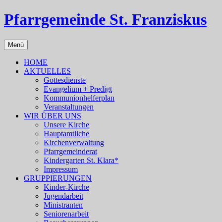
Pfarrgemeinde St. Franziskus
Menü
HOME
AKTUELLES
Gottesdienste
Evangelium + Predigt
Kommunionhelferplan
Veranstaltungen
WIR ÜBER UNS
Unsere Kirche
Hauptamtliche
Kirchenverwaltung
Pfarrgemeinderat
Kindergarten St. Klara*
Impressum
GRUPPIERUNGEN
Kinder-Kirche
Jugendarbeit
Ministranten
Seniorenarbeit