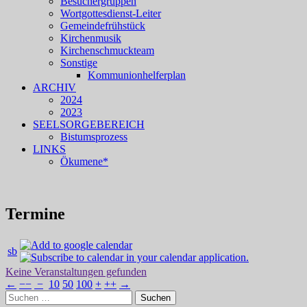
Besuchergruppen
Wortgottesdienst-Leiter
Gemeindefrühstück
Kirchenmusik
Kirchenschmuckteam
Sonstige
Kommunionhelferplan
ARCHIV
2024
2023
SEELSORGEBEREICH
Bistumsprozess
LINKS
Ökumene*
Termine
sb
Keine Veranstaltungen gefunden
←
−−
−
10
50
100
+
++
→
Suchen