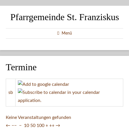
Pfarrgemeinde St. Franziskus
Menü
Termine
sb
Keine Veranstaltungen gefunden
←
−−
−
10
50
100
+
++
→