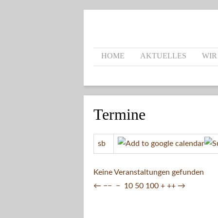
HOME
AKTUELLES
WIR
Termine
sb
Keine Veranstaltungen gefunden
←
−−
−
10
50
100
+
++
→