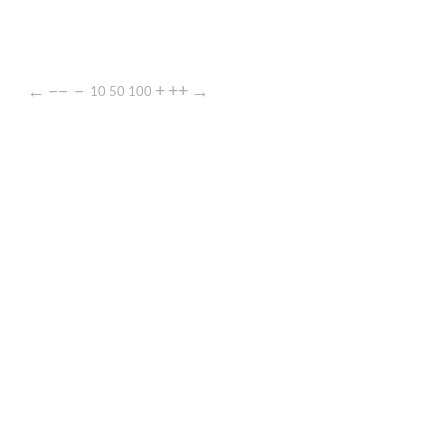
←
−−
−
+
++
→
10
50
100