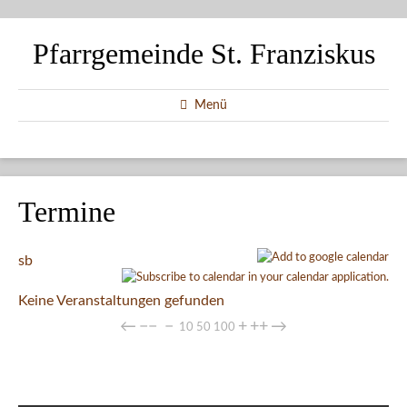
Pfarrgemeinde St. Franziskus
Menü
Termine
sb
Keine Veranstaltungen gefunden
←
−−
−
+
++
→
10
50
100