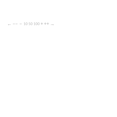
←
−−
−
+
++
→
10
50
100