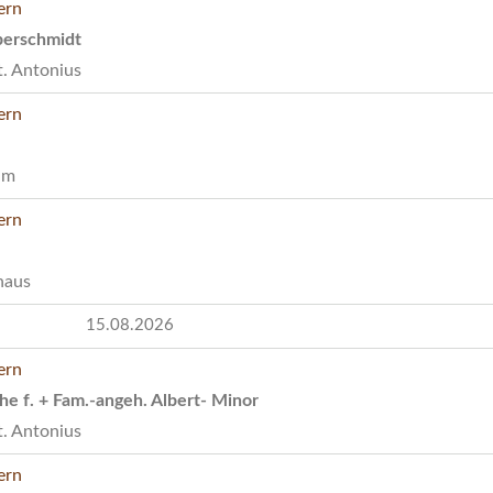
perschmidt
t. Antonius
im
haus
15.08.2026
e f. + Fam.-angeh. Albert- Minor
t. Antonius