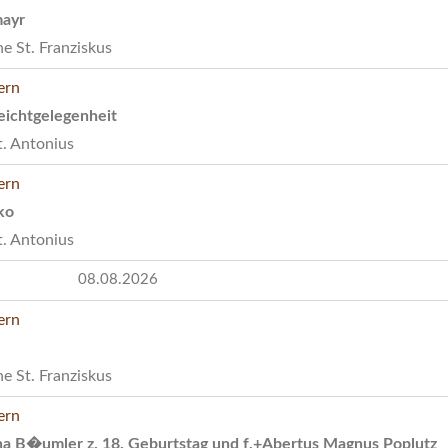
mayr
e St. Franziskus
eichtgelegenheit
t. Antonius
ko
t. Antonius
08.08.2026
e St. Franziskus
ina B�umler z. 18. Geburtstag und f.+Abertus Magnus Poplutz