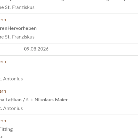
e St. Franziskus
renHervorheben
e St. Franziskus
09.08.2026
t. Antonius
na Latikan / f. + Nikolaus Maier
t. Antonius
itting
ef