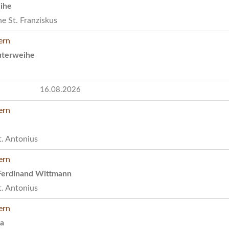
ihe
e St. Franziskus
uterweihe
16.08.2026
t. Antonius
 Ferdinand Wittmann
t. Antonius
ta