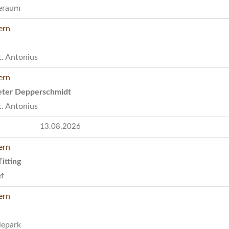
eraum
t. Antonius
Peter Depperschmidt
t. Antonius
13.08.2026
itting
ef
lepark